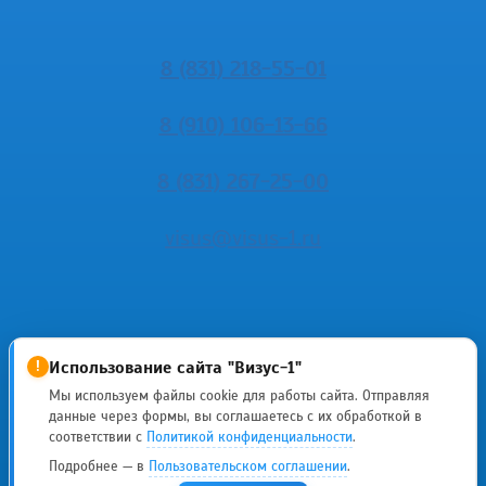
8 (831) 218-55-01
8 (910) 106-13-66
8 (831) 267-25-00
visus@visus-1.ru
Использование сайта "Визус-1"
!
Мы используем файлы cookie для работы сайта. Отправляя
данные через формы, вы соглашаетесь с их обработкой в
ИМЕЮТСЯ
соответствии с
Политикой конфиденциальности
.
Подробнее — в
Пользовательском соглашении
.
ПРОТИВОПОКАЗАНИЯ