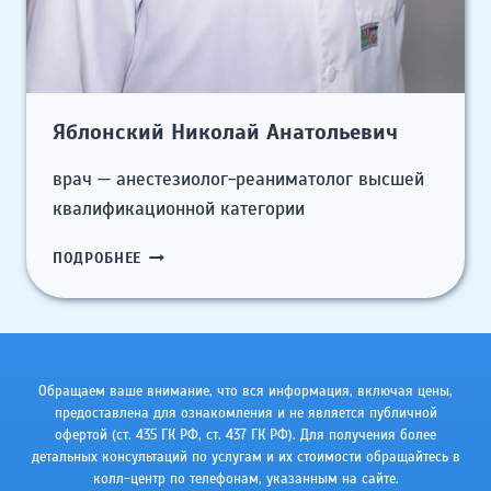
Яблонский Николай Анатольевич
врач — анестезиолог-реаниматолог высшей
квалификационной категории
ЯБЛОНСКИЙ
ПОДРОБНЕЕ
НИКОЛАЙ
АНАТОЛЬЕВИЧ
Обращаем ваше внимание, что вся информация, включая цены,
предоставлена для ознакомления и не является публичной
офертой (ст. 435 ГК РФ, cт. 437 ГК РФ). Для получения более
детальных консультаций по услугам и их стоимости обращайтесь в
колл-центр по телефонам, указанным на сайте.