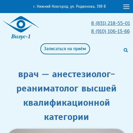
Перейти
г. Нижний Новгород, ул. Родионова, 198 В
к
содержимому
8 (831) 218-55-01
8 (910) 106-13-66
Визус-1
Записаться на приём
врач — анестезиолог-
реаниматолог высшей
квалификационной
категории