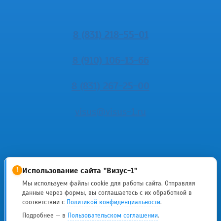
8 (831) 218-55-01
8 (910) 106-13-66
8 (831) 267-25-00
visus@visus-1.ru
Использование сайта "Визус-1"
!
Мы используем файлы cookie для работы сайта. Отправляя
данные через формы, вы соглашаетесь с их обработкой в
ИМЕЮТСЯ
соответствии с
Политикой конфиденциальности
.
Подробнее — в
Пользовательском соглашении
.
ПРОТИВОПОКАЗАНИЯ