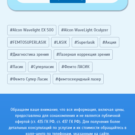
Метки
#
Alcon Wavelight EX 500
#
Alcon WaveLight Oculyzer
записи:
#
FEMTOSUPERLASIK
#
LASIK
#
Superlasik
#
Акция
#
Диагностика зрения
#
Лазерная коррекция зрения
#
Ласик
#
Суперласик
#
Фемто ЛАСИК
#
Фемто Супер Ласик
#
фемтосекундный лазер
Обращаем ваше внимание, что вся информация, включая цены,
предоставлена для ознакомления и не является публичной
офертой (ст. 435 ГК РФ, cт. 437 ГК РФ). Для получения более
детальных консультаций по услугам и их стоимости обращайтесь в
колл-центр по телефонам, указанным на сайте.