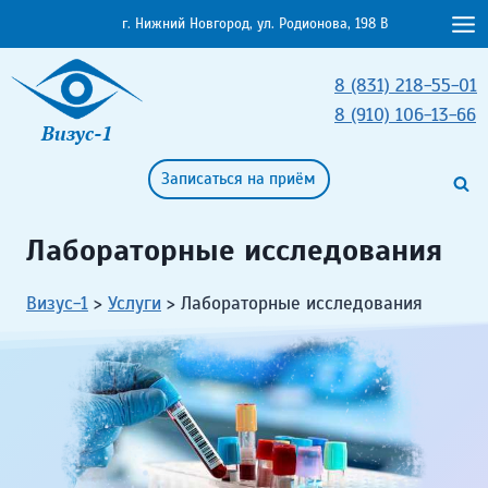
Перейти
г. Нижний Новгород, ул. Родионова, 198 В
к
содержимому
8 (831) 218-55-01
8 (910) 106-13-66
Визус-1
Записаться на приём
Лабораторные исследования
Визус-1
>
Услуги
>
Лабораторные исследования