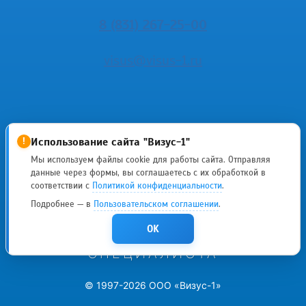
8 (831) 267-25-00
visus@visus-1.ru
Использование сайта "Визус-1"
!
Мы используем файлы cookie для работы сайта. Отправляя
данные через формы, вы соглашаетесь с их обработкой в
ИМЕЮТСЯ
соответствии с
Политикой конфиденциальности
.
Подробнее — в
Пользовательском соглашении
.
ПРОТИВОПОКАЗАНИЯ
OK
НЕОБХОДИМА КОНСУЛЬТАЦИЯ
СПЕЦИАЛИСТА
© 1997-2026 ООО «Визус-1»