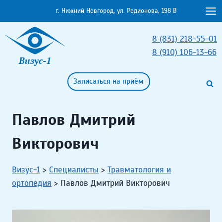
Перейти
г. Нижний Новгород, ул. Родионова, 198 В
к
содержимому
8 (831) 218-55-01
8 (910) 106-13-66
Визус-1
Записаться на приём
Павлов Дмитрий
Викторович
Визус-1
>
Специалисты
>
Травматология и
ортопедия
>
Павлов Дмитрий Викторович