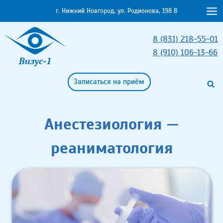
Перейти
г. Нижний Новгород, ул. Родионова, 198 В
к
содержимому
8 (831) 218-55-01
8 (910) 106-13-66
Визус-1
Записаться на приём
Анестезиология —
реаниматология