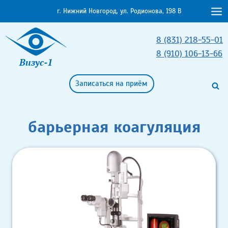
Перейти
г. Нижний Новгород, ул. Родионова, 198 В
к
содержимому
8 (831) 218-55-01
8 (910) 106-13-66
Визус-1
Записаться на приём
барьерная коагуляция