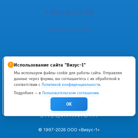
8 (831) 267-25-00
visus@visus-1.ru
Использование сайта "Визус-1"
!
Мы используем файлы cookie для работы сайта. Отправляя
данные через формы, вы соглашаетесь с их обработкой в
ИМЕЮТСЯ
соответствии с
Политикой конфиденциальности
.
Подробнее — в
Пользовательском соглашении
.
ПРОТИВОПОКАЗАНИЯ
OK
НЕОБХОДИМА КОНСУЛЬТАЦИЯ
СПЕЦИАЛИСТА
© 1997-2026 ООО «Визус-1»