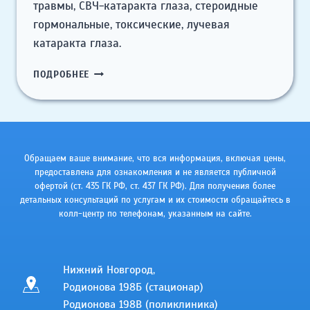
травмы, СВЧ-катаракта глаза, стероидные
гормональные, токсические, лучевая
катаракта глаза.
ЛЕЧЕНИЕ
ПОДРОБНЕЕ
КАТАРАКТЫ
Обращаем ваше внимание, что вся информация, включая цены,
предоставлена для ознакомления и не является публичной
офертой (ст. 435 ГК РФ, cт. 437 ГК РФ). Для получения более
детальных консультаций по услугам и их стоимости обращайтесь в
колл-центр по телефонам, указанным на сайте.
Нижний Новгород,
Родионова 198Б (стационар)
Родионова 198В (поликлиника)