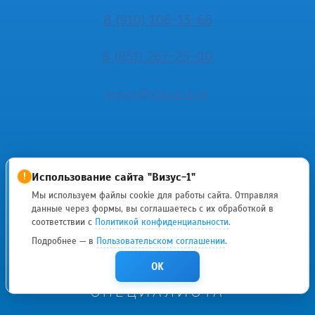
8 (910) 106-13-66
8 (831) 267-25-00
visus@visus-1.ru
Использование сайта "Визус-1"
!
Мы используем файлы cookie для работы сайта. Отправляя
данные через формы, вы соглашаетесь с их обработкой в
ИМЕЮТСЯ
соответствии с
Политикой конфиденциальности
.
Подробнее — в
Пользовательском соглашении
.
ПРОТИВОПОКАЗАНИЯ
OK
НЕОБХОДИМА КОНСУЛЬТАЦИЯ
СПЕЦИАЛИСТА