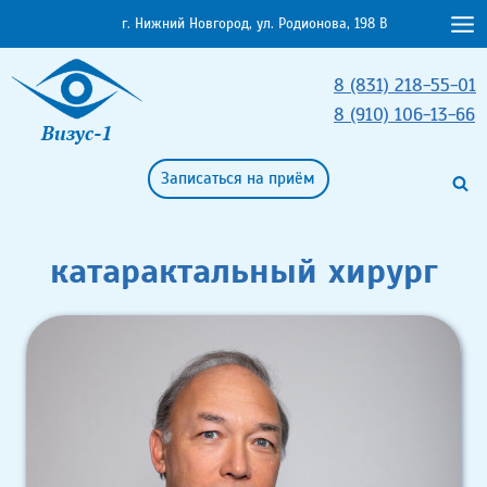
Перейти
г. Нижний Новгород, ул. Родионова, 198 В
к
содержимому
8 (831) 218-55-01
8 (910) 106-13-66
Визус-1
Записаться на приём
катарактальный хирург