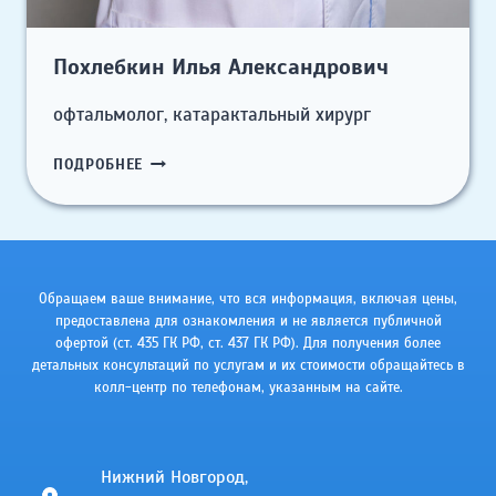
Похлебкин Илья Александрович
офтальмолог, катарактальный хирург
ПОХЛЕБКИН
ПОДРОБНЕЕ
ИЛЬЯ
АЛЕКСАНДРОВИЧ
Обращаем ваше внимание, что вся информация, включая цены,
предоставлена для ознакомления и не является публичной
офертой (ст. 435 ГК РФ, cт. 437 ГК РФ). Для получения более
детальных консультаций по услугам и их стоимости обращайтесь в
колл-центр по телефонам, указанным на сайте.
Нижний Новгород,