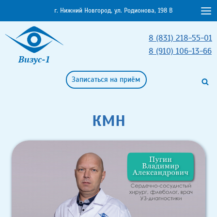
Перейти
г. Нижний Новгород, ул. Родионова, 198 В
к
содержимому
8 (831) 218-55-01
8 (910) 106-13-66
Визус-1
Записаться на приём
КМН