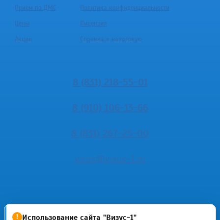
Приём по ДМС
Политика конфиденциальности
Цены
Лицензия
Акции
Справка в налоговую
8 (831) 218-55-01
8 (910) 106-13-66
8 (831) 267-25-00
visus@visus-1.ru
Использование сайта "Визус-1"
!