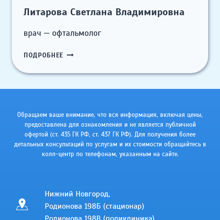
Литарова Светлана Владимировна
врач — офтальмолог
ЛИТАРОВА
ПОДРОБНЕЕ
СВЕТЛАНА
ВЛАДИМИРОВНА
Обращаем ваше внимание, что вся информация, включая цены,
предоставлена для ознакомления и не является публичной
офертой (ст. 435 ГК РФ, cт. 437 ГК РФ). Для получения более
детальных консультаций по услугам и их стоимости обращайтесь в
колл-центр по телефонам, указанным на сайте.
Нижний Новгород,
Родионова 198Б (стационар)
Родионова 198В (поликлиника)