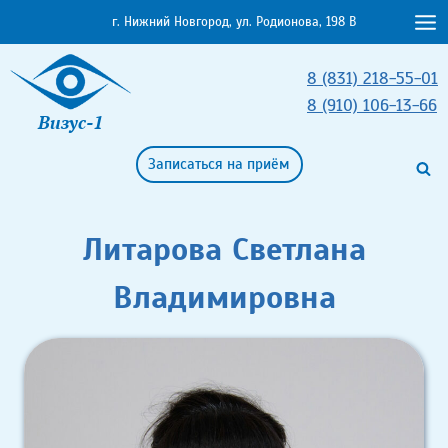
Перейти
г. Нижний Новгород, ул. Родионова, 198 В
к
содержимому
8 (831) 218-55-01
8 (910) 106-13-66
Визус-1
Записаться на приём
Литарова Светлана
Владимировна