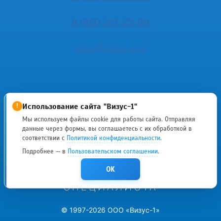
8 (831) 267-25-00
visus@visus-1.ru
Использование сайта "Визус-1"
!
Мы используем файлы cookie для работы сайта. Отправляя
данные через формы, вы соглашаетесь с их обработкой в
ИМЕЮТСЯ
соответствии с
Политикой конфиденциальности
.
Подробнее — в
Пользовательском соглашении
.
ПРОТИВОПОКАЗАНИЯ
OK
НЕОБХОДИМА КОНСУЛЬТАЦИЯ
СПЕЦИАЛИСТА
© 1997-2026 ООО «Визус-1»