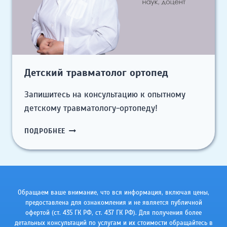
Детский травматолог ортопед
Запишитесь на консультацию к опытному
детскому травматологу-ортопеду!
ДЕТСКИЙ
ПОДРОБНЕЕ
ТРАВМАТОЛОГ
ОРТОПЕД
Обращаем ваше внимание, что вся информация, включая цены,
предоставлена для ознакомления и не является публичной
офертой (ст. 435 ГК РФ, cт. 437 ГК РФ). Для получения более
детальных консультаций по услугам и их стоимости обращайтесь в