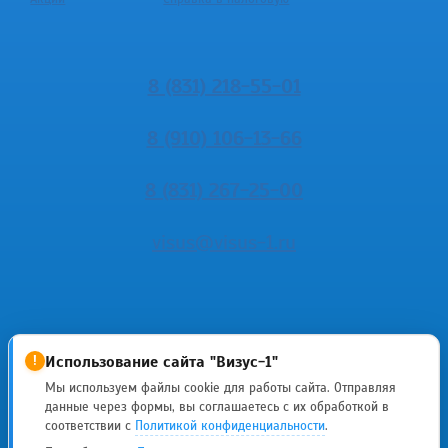
8 (831) 218-55-01
8 (910) 106-13-66
8 (831) 267-25-00
visus@visus-1.ru
Использование сайта "Визус-1"
!
Мы используем файлы cookie для работы сайта. Отправляя
данные через формы, вы соглашаетесь с их обработкой в
ИМЕЮТСЯ
соответствии с
Политикой конфиденциальности
.