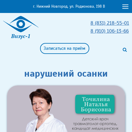
Перейти
г. Нижний Новгород, ул. Родионова, 198 В
к
содержимому
8 (831) 218-55-01
8 (910) 106-13-66
Визус-1
Записаться на приём
нарушений осанки