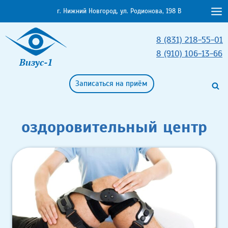
Перейти
г. Нижний Новгород, ул. Родионова, 198 В
к
содержимому
8 (831) 218-55-01
8 (910) 106-13-66
Визус-1
Записаться на приём
оздоровительный центр