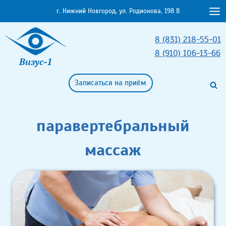
Перейти
г. Нижний Новгород, ул. Родионова, 198 В
к
содержимому
8 (831) 218-55-01
8 (910) 106-13-66
Визус-1
Записаться на приём
паравертебральный
массаж