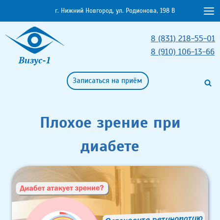
Перейти
г. Нижний Новгород, ул. Родионова, 198 В
к
содержимому
8 (831) 218-55-01
8 (910) 106-13-66
Визус-1
Записаться на приём
Плохое зрение при
диабете