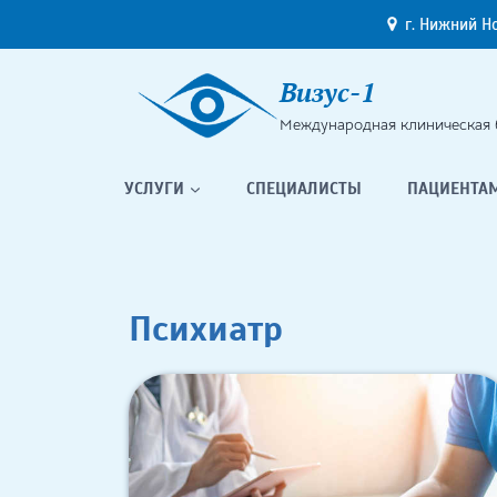
Перейти
г. Нижний Н
к
содержимому
Визус-1
Международная клиническая 
УСЛУГИ
СПЕЦИАЛИСТЫ
ПАЦИЕНТА
Психиатр