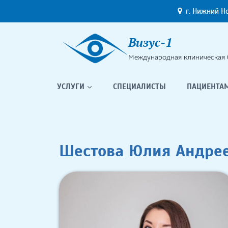
Перейти
г. Нижний Н
к
содержимому
Визус-1
Международная клиническая 
УСЛУГИ
СПЕЦИАЛИСТЫ
ПАЦИЕНТА
Шестова Юлия Андре