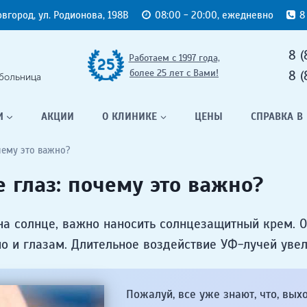
овгород, ул. Родионова, 198В
08:00 - 20:00, ежедневно
8
8 (
Работаем с 1997 года,
более 25 лет с Вами!
8 (
больница
М
АКЦИИ
О КЛИНИКЕ
ЦЕНЫ
СПРАВКА В
чему это важно?
 глаз: почему это важно?
 на солнце, важно наносить солнцезащитный крем. 
но и глазам. Длительное воздействие УФ-лучей уве
Пожалуй, все уже знают, что, вых